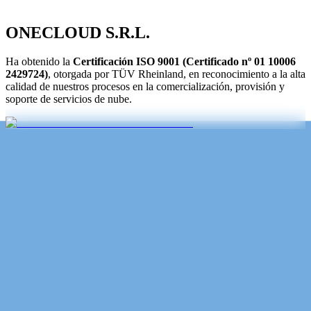
organización.
ONECLOUD S.R.L.
Ha obtenido la
Certificación ISO 9001 (Certificado nº 01 10006
2429724)
, otorgada por TÜV Rheinland, en reconocimiento a la alta
calidad de nuestros procesos en la comercialización, provisión y
soporte de servicios de nube.
Conectamos con las necesidades de nuestros clientes
Para brindar un servicio flexible y de excelencia. Contamos con un
profundo conocimiento del mercado y de las principales
problemáticas que enfrentan las organizaciones al momento de
incorporar soluciones en la nube y mejorar la disponibilidad de sus
servicios de TI. Por eso, nuestra propuesta es personalizada:
trabajamos cada proyecto de manera integral, con equipos dedicados
y un enfoque orientado a garantizar resultados concretos y
sostenibles en el tiempo.
Calidad certificada